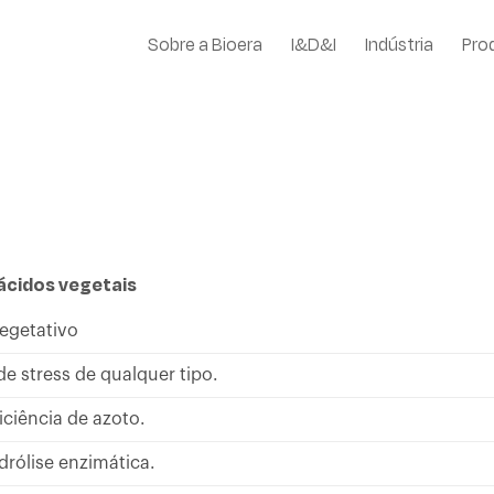
Sobre a Bioera
I&D&I
Indústria
Pro
ácidos vegetais
vegetativo
e stress de qualquer tipo.
iciência de azoto.
rólise enzimática.