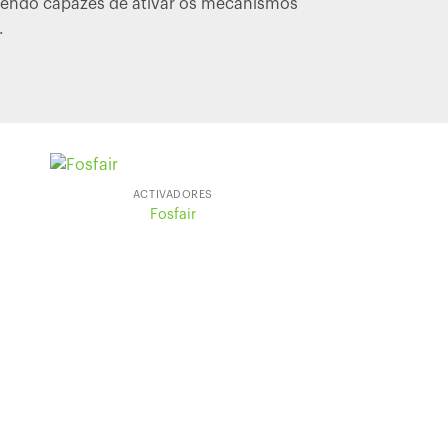
r, sendo capazes de ativar os mecanismos
.
ACTIVADORES
Fosfair