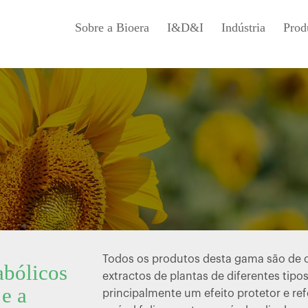
Sobre a Bioera
I&D&I
Indústria
Prod
Gama Activadores
Todos os produtos desta gama são de or
abólicos
extractos de plantas de diferentes tip
 e a
principalmente um efeito protetor e ref