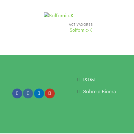
ACTIVADORES
Solfomic-K
I&D&I
Sobre a Bioera