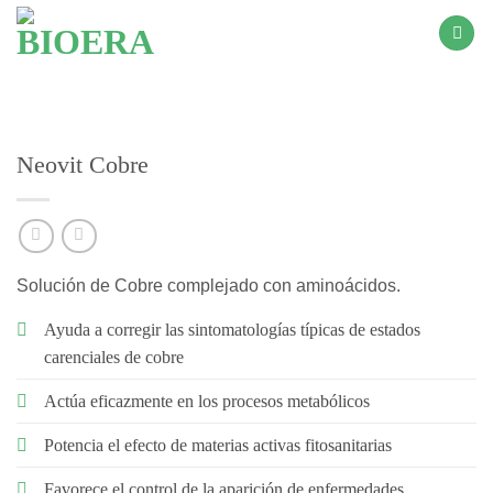
Saltar
al
contenido
Neovit Cobre
Solución de Cobre complejado con aminoácidos.
A
yuda a corregir las sintomatologías típicas de estados
carenciales de cobre
Actúa eficazmente en los procesos metabólicos
Potencia el efecto de materias activas fitosanitarias
Favorece el control de la aparición de enfermedades