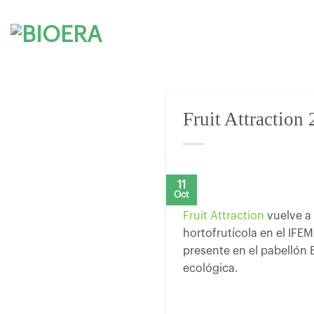
Saltar
al
contenido
Fruit Attraction
11
Oct
Fruit Attraction
vuelve a 
hortofrutícola en el IF
presente en el pabellón 
ecológica.