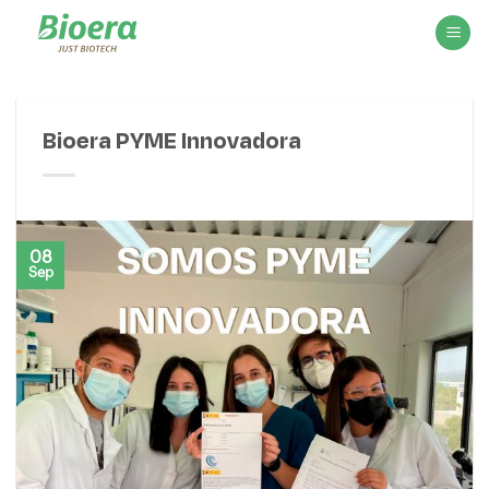
Saltar
al
contenido
Bioera PYME Innovadora
08
Sep